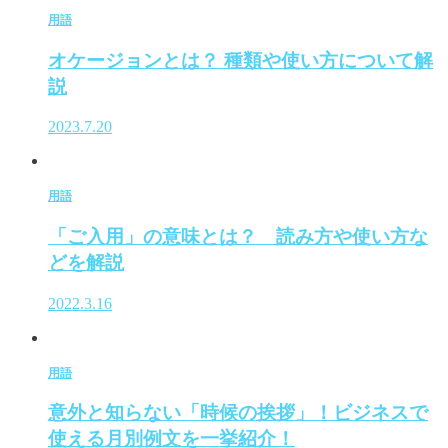
用語
オケージョンとは？ 種類や使い方について解
説
2023.7.20
用語
「ご入用」の意味とは？ 読み方や使い方な
どを解説
2022.3.16
用語
意外と知らない「時候の挨拶」！ビジネスで
使える月別例文を一挙紹介！