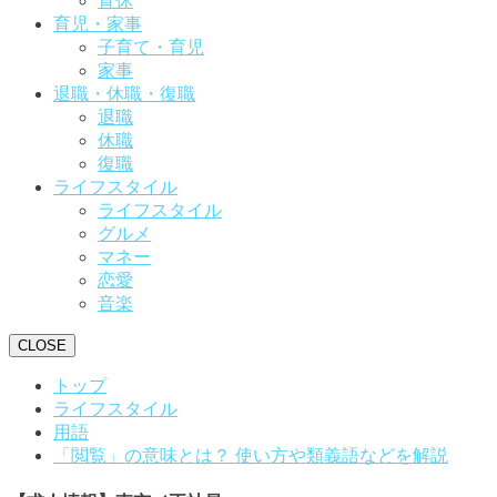
育休
育児・家事
子育て・育児
家事
退職・休職・復職
退職
休職
復職
ライフスタイル
ライフスタイル
グルメ
マネー
恋愛
音楽
CLOSE
トップ
ライフスタイル
用語
「閲覧」の意味とは？ 使い方や類義語などを解説