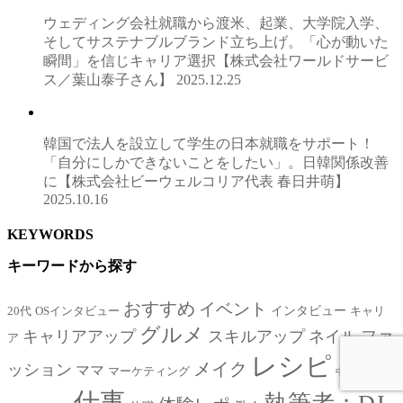
ウェディング会社就職から渡米、起業、大学院入学、
そしてサステナブルブランド立ち上げ。「心が動いた
瞬間」を信じキャリア選択【株式会社ワールドサービ
ス／葉山泰子さん】
2025.12.25
韓国で法人を設立して学生の日本就職をサポート！
「自分にしかできないことをしたい」。日韓関係改善
に【株式会社ビーウェルコリア代表 春日井萌】
2025.10.16
KEYWORDS
キーワードから探す
おすすめ
イベント
インタビュー
20代
OSインタビュー
キャリ
グルメ
キャリアアップ
スキルアップ
ネイル
ファ
ア
レシピ
メイク
ッション
ママ
マーケティング
中卒
人付き
仕事