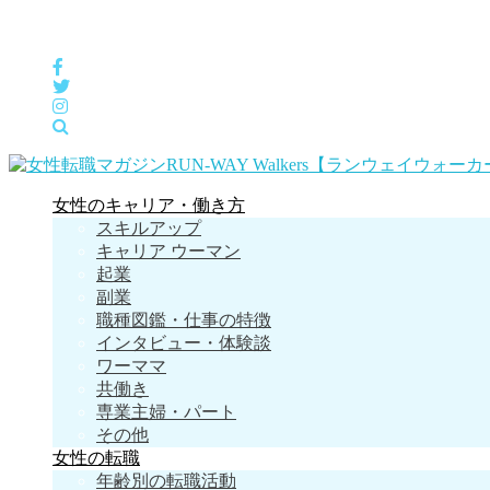
女性の「自分らしくHappyに働く」をサポートするメディア
女性のキャリア・働き方
スキルアップ
キャリア ウーマン
起業
副業
職種図鑑・仕事の特徴
インタビュー・体験談
ワーママ
共働き
専業主婦・パート
その他
女性の転職
年齢別の転職活動