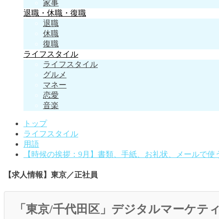
家事
退職・休職・復職
退職
休職
復職
ライフスタイル
ライフスタイル
グルメ
マネー
恋愛
音楽
トップ
ライフスタイル
用語
【時候の挨拶：9月】書類、手紙、お礼状、メールで使
【求人情報】東京／正社員
「東京/千代田区」デジタルマーケテ