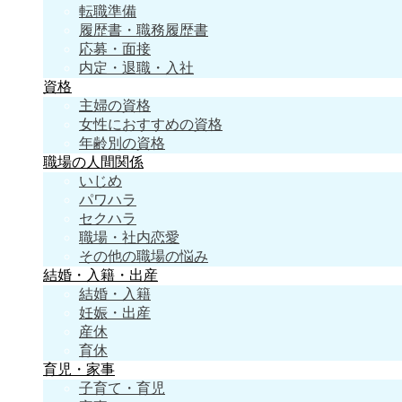
転職準備
履歴書・職務履歴書
応募・面接
内定・退職・入社
資格
主婦の資格
女性におすすめの資格
年齢別の資格
職場の人間関係
いじめ
パワハラ
セクハラ
職場・社内恋愛
その他の職場の悩み
結婚・入籍・出産
結婚・入籍
妊娠・出産
産休
育休
育児・家事
子育て・育児