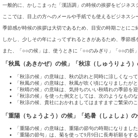
一般的に、かしこまった「漢語調」の時候の挨拶をビジネス
ここでは、目上の方へのメールや手紙でも使えるビジネスシ
季節感が時候の挨拶は大切であるため、目安の時期ごとにご
しかし、少しその年によってずれるときがあるため、季節感
また、「○○の候」は、使うときに「○○のみぎり」「○○の
「秋風（あきかぜ）の候」「秋涼（しゅうりょう）
「秋涼の候」の意味は、秋の訪れと同時に涼しくなって
「秋風の候」の意味は、秋風が吹く頃になりましたがと
「秋晴の候」の意味は、気持ちのいい秋晴れの季節を迎
「秋涼の候」を使った例文としては、次のようなものな
「秋涼の候、貴社におかれましてはますますご繁栄のこ
「重陽（ちょうよう）の候」「処暑（しょしょ）の
「重陽の候」の意味は、重陽の節句の時期になりました
「重陽の節句」は、菊を使って9月9日に長寿祈願をす