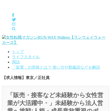
女性の「自分らしくHappyに働く」をサポートするメディア
トップ
ライフスタイル
用語
「架電」の意味とは？ 使い方や類義語などを解説
【求人情報】東京／正社員
「販売・接客など未経験から女性営
業が大活躍中・」未経験から法人営
業へ挑戦/人柄・成長意欲重視のポ