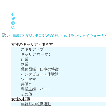
女性の「自分らしくHappyに働く」をサポートするメディア
女性のキャリア・働き方
スキルアップ
キャリア ウーマン
起業
副業
職種図鑑・仕事の特徴
インタビュー・体験談
ワーママ
共働き
専業主婦・パート
その他
女性の転職
年齢別の転職活動