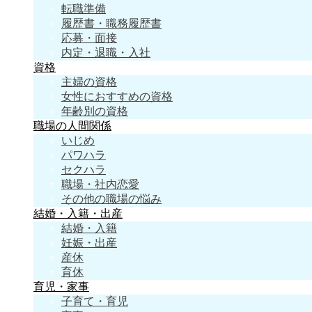
転職準備
履歴書・職務履歴書
応募・面接
内定・退職・入社
資格
主婦の資格
女性におすすめの資格
年齢別の資格
職場の人間関係
いじめ
パワハラ
セクハラ
職場・社内恋愛
その他の職場の悩み
結婚・入籍・出産
結婚・入籍
妊娠・出産
産休
育休
育児・家事
子育て・育児