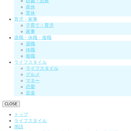
妊娠・出産
産休
育休
育児・家事
子育て・育児
家事
退職・休職・復職
退職
休職
復職
ライフスタイル
ライフスタイル
グルメ
マネー
恋愛
音楽
CLOSE
トップ
ライフスタイル
用語