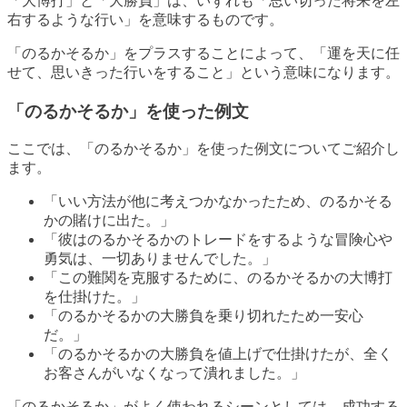
「大博打」と「大勝負」は、いずれも「思い切った将来を左
右するような行い」を意味するものです。
「のるかそるか」をプラスすることによって、「運を天に任
せて、思いきった行いをすること」という意味になります。
「のるかそるか」を使った例文
ここでは、「のるかそるか」を使った例文についてご紹介し
ます。
「いい方法が他に考えつかなかったため、のるかそる
かの賭けに出た。」
「彼はのるかそるかのトレードをするような冒険心や
勇気は、一切ありませんでした。」
「この難関を克服するために、のるかそるかの大博打
を仕掛けた。」
「のるかそるかの大勝負を乗り切れたため一安心
だ。」
「のるかそるかの大勝負を値上げで仕掛けたが、全く
お客さんがいなくなって潰れました。」
「のるかそるか」がよく使われるシーンとしては、成功する