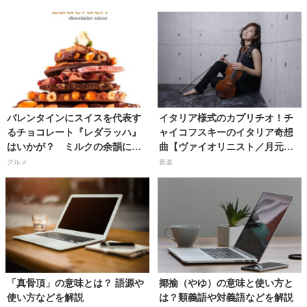
バレンタインにスイスを代表す
イタリア様式のカプリチオ！チ
るチョコレート『レダラッハ』
ャイコフスキーのイタリア奇想
はいかが？ ミルクの余韻に浸
曲【ヴァイオリニスト／月元ハ
る『フレッシュ チョコレー
ルカさん】
グルメ
音楽
ト』！
「真骨頂」の意味とは？ 語源や
揶揄（やゆ）の意味と使い方と
使い方などを解説
は？類義語や対義語などを解説