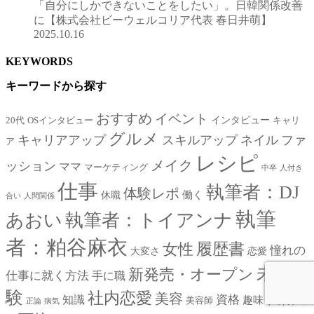
「自分にしかできないことをしたい」。日韓関係改善
に【株式会社ビーウェルコリア代表 春日井萌】
2025.10.16
KEYWORDS
キーワードから探す
おすすめ
イベント
インタビュー
20代
OSインタビュー
キャリ
グルメ
キャリアアップ
スキルアップ
ネイル
ファ
ア
レシピ
メイク
ッション
ママ
マーケティング
中卒
人付き
仕事
執筆者：DJ
体験レポ
働く
休職
合い
人間関係
執筆
あおい
執筆者：トイアンナ
者：粕谷麻衣
女性
履歴書
憧れの
大変さ
恋愛
未経
新発売・オープン
仕事に就く方法
手に職
験
社内恋愛
美容
転職
資格
知識
趣味
退
美容師
正論
病気