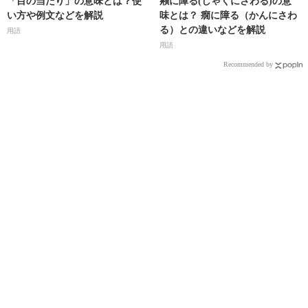
「目の当たり」の意味とは？使
癪に障る(しゃくにさわる)の意
い方や例文などを解説
味とは？ 癇に障る（かんにさわ
る）との違いなどを解説
用語
用語
Recommended by