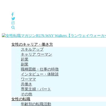
女性の「自分らしくHappyに働く」をサポートするメディア
女性のキャリア・働き方
スキルアップ
キャリア ウーマン
起業
副業
職種図鑑・仕事の特徴
インタビュー・体験談
ワーママ
共働き
専業主婦・パート
その他
女性の転職
年齢別の転職活動