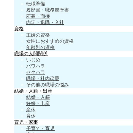
転職準備
履歴書・職務履歴書
応募・面接
内定・退職・入社
資格
主婦の資格
女性におすすめの資格
年齢別の資格
職場の人間関係
いじめ
パワハラ
セクハラ
職場・社内恋愛
その他の職場の悩み
結婚・入籍・出産
結婚・入籍
妊娠・出産
産休
育休
育児・家事
子育て・育児