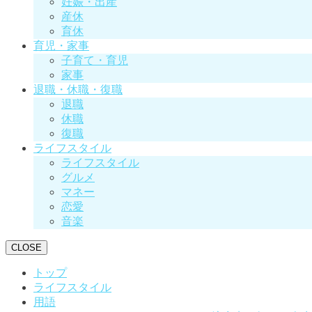
妊娠・出産
産休
育休
育児・家事
子育て・育児
家事
退職・休職・復職
退職
休職
復職
ライフスタイル
ライフスタイル
グルメ
マネー
恋愛
音楽
CLOSE
トップ
ライフスタイル
用語