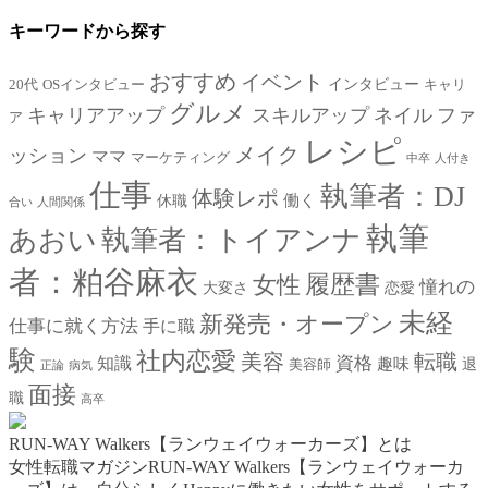
キーワードから探す
おすすめ
イベント
インタビュー
20代
OSインタビュー
キャリ
グルメ
キャリアアップ
スキルアップ
ネイル
ファ
ア
レシピ
メイク
ッション
ママ
マーケティング
中卒
人付き
仕事
執筆者：DJ
体験レポ
働く
休職
合い
人間関係
執筆
あおい
執筆者：トイアンナ
者：粕谷麻衣
女性
履歴書
憧れの
大変さ
恋愛
未経
新発売・オープン
仕事に就く方法
手に職
験
社内恋愛
美容
転職
資格
知識
趣味
退
美容師
正論
病気
面接
職
高卒
RUN-WAY Walkers【ランウェイウォーカーズ】とは
女性転職マガジンRUN-WAY Walkers【ランウェイウォーカ