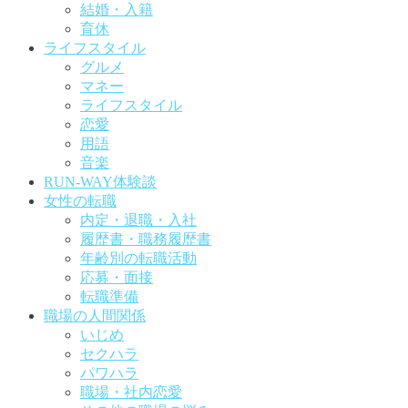
結婚・入籍
育休
ライフスタイル
グルメ
マネー
ライフスタイル
恋愛
用語
音楽
RUN-WAY体験談
女性の転職
内定・退職・入社
履歴書・職務履歴書
年齢別の転職活動
応募・面接
転職準備
職場の人間関係
いじめ
セクハラ
パワハラ
職場・社内恋愛