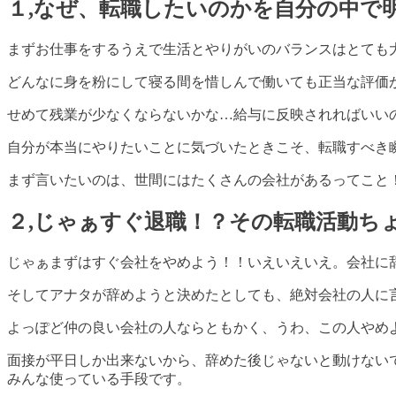
１
,
なぜ、転職したいのかを自分の中で
まずお仕事をするうえで生活とやりがいのバランスはとても
どんなに身を粉にして寝る間を惜しんで働いても正当な評価
せめて残業が少なくならないかな
…
給与に反映されればいい
自分が本当にやりたいことに気づいたときこそ、転職すべき
まず言いたいのは、世間にはたくさんの会社があるってこと
２
,
じゃぁすぐ退職！？その転職活動ち
じゃぁまずはすぐ会社をやめよう！！いえいえいえ。会社に
そしてアナタが辞めようと決めたとしても、絶対会社の人に
よっぽど仲の良い会社の人ならともかく、うわ、この人やめ
面接が平日しか出来ないから、辞めた後じゃないと動けない
みんな使っている手段です。