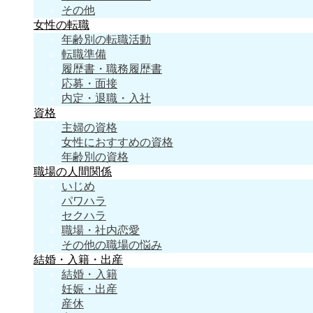
その他
女性の転職
年齢別の転職活動
転職準備
履歴書・職務履歴書
応募・面接
内定・退職・入社
資格
主婦の資格
女性におすすめの資格
年齢別の資格
職場の人間関係
いじめ
パワハラ
セクハラ
職場・社内恋愛
その他の職場の悩み
結婚・入籍・出産
結婚・入籍
妊娠・出産
産休