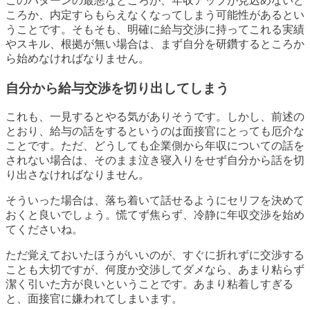
このパターンの最悪なところが、年収アップが見込めないど
ころか、内定すらもらえなくなってしまう可能性があるとい
うことです。そもそも、明確に給与交渉に持ってこれる実績
やスキル、根拠が無い場合は、まず自分を研鑽するところか
ら始めなければなりません。
自分から給与交渉を切り出してしまう
これも、一見するとやる気がありそうです。しかし、前述の
とおり、給与の話をするというのは面接官にとっても厄介な
ことです。ただ、どうしても企業側から年収についての話を
されない場合は、そのまま泣き寝入りをせず自分から話を切
り出さなければなりません。
そういった場合は、落ち着いて話せるようにセリフを決めて
おくと良いでしょう。慌てず焦らず、冷静に年収交渉を始め
てくださいね。
ただ覚えておいたほうがいいのが、すぐに折れずに交渉する
ことも大切ですが、何度か交渉してダメなら、あまり粘らず
潔く引いた方が良いということです。あまり粘着しすぎる
と、面接官に嫌われてしまいます。