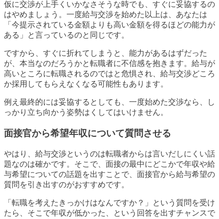
仮に交渉が上手くいかなさそうな時でも、すぐに妥協するの
はやめましょう。一度給与交渉を始めた以上は、あなたは
「今提示されている金額よりも高い金額を得るほどの能力が
ある」と言っているのと同じです。
ですから、すぐに折れてしまうと、能力があるはずだった
が、本当なのだろうかと転職者に不信感を抱きます。給与が
高いところに転職されるのではと危惧され、給与交渉どころ
か採用してもらえなくなる可能性もあります。
例え最終的には妥協するとしても、一度始めた交渉なら、し
っかり立ち向かう姿勢はくしてはいけません。
面接官から希望年収について質問させる
やはり、給与交渉というのは転職者からは言いだしにくい話
題なのは確かです。そこで、面接の最中にどこかで年収や給
与希望についての話題を出すことで、面接官から給与希望の
質問を引き出すのがおすすめです。
「転職を考えたきっかけはなんですか？」という質問を受け
たら、そこで年収が低かった、という回答を出すチャンスで