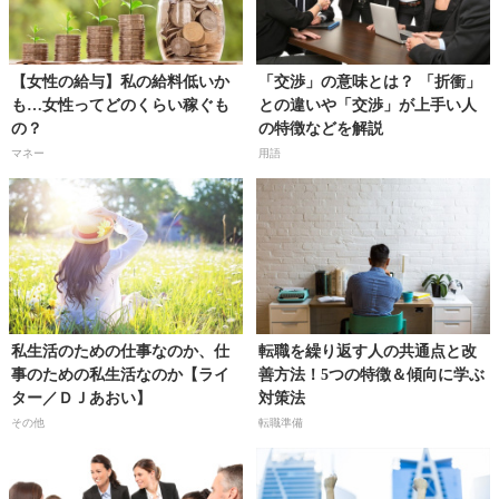
【女性の給与】私の給料低いか
「交渉」の意味とは？ 「折衝」
も…女性ってどのくらい稼ぐも
との違いや「交渉」が上手い人
の？
の特徴などを解説
マネー
用語
私生活のための仕事なのか、仕
転職を繰り返す人の共通点と改
事のための私生活なのか【ライ
善方法！5つの特徴＆傾向に学ぶ
ター／ＤＪあおい】
対策法
その他
転職準備