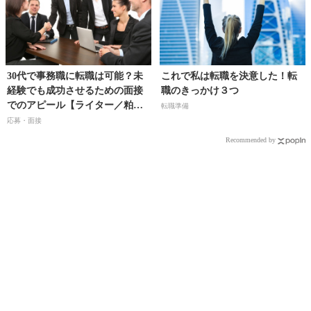
30代で事務職に転職は可能？未
これで私は転職を決意した！転
経験でも成功させるための面接
職のきっかけ３つ
でのアピール【ライター／粕谷
転職準備
麻衣】
応募・面接
Recommended by