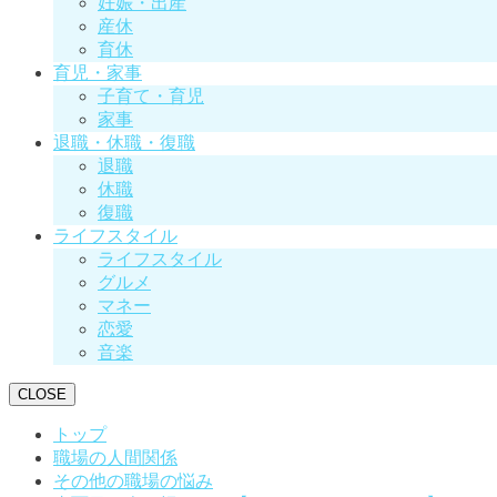
妊娠・出産
産休
育休
育児・家事
子育て・育児
家事
退職・休職・復職
退職
休職
復職
ライフスタイル
ライフスタイル
グルメ
マネー
恋愛
音楽
CLOSE
トップ
職場の人間関係
その他の職場の悩み