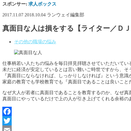
スポンサー:
求人ボックス
2017.11.07
2018.10.04
ランウェイ編集部
真面目な人は損をする【ライター／Ｄ
その他の職場の悩み
仕事柄若い人たちの悩みを毎日拝見拝聴させていただいてい
未だに経済が安定しているとは言い難いご時世ですから、そ
『真面目にならなければ、しっかりしなければ』という意識
家庭の教育でも学校教育でも『真面目であることは良いこと
なぜ大人が若者に真面目であることを教育するのか、なぜ真
真面目にやっているだけで上の人が引き上げてくれる余裕の
Facebook
Twitter