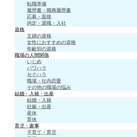
転職準備
履歴書・職務履歴書
応募・面接
内定・退職・入社
資格
主婦の資格
女性におすすめの資格
年齢別の資格
職場の人間関係
いじめ
パワハラ
セクハラ
職場・社内恋愛
その他の職場の悩み
結婚・入籍・出産
結婚・入籍
妊娠・出産
産休
育休
育児・家事
子育て・育児