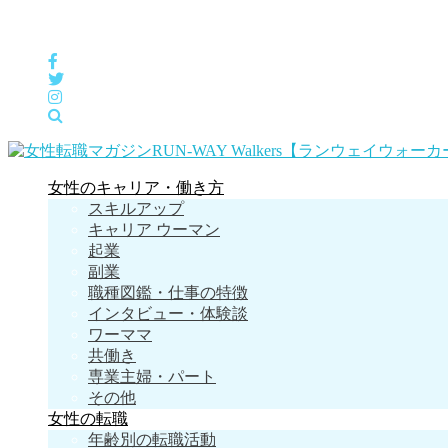
女性の「自分らしくHappyに働く」をサポートするメディア
女性のキャリア・働き方
スキルアップ
キャリア ウーマン
起業
副業
職種図鑑・仕事の特徴
インタビュー・体験談
ワーママ
共働き
専業主婦・パート
その他
女性の転職
年齢別の転職活動