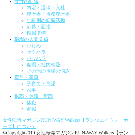
女性の転職
内定・退職・入社
履歴書・職務履歴書
年齢別の転職活動
応募・面接
転職準備
職場の人間関係
いじめ
セクハラ
パワハラ
職場・社内恋愛
その他の職場の悩み
育児・家事
子育て・育児
家事
退職・休職・復職
休職
退職
女性転職マガジンRUN-WAY Walkers【ランウェイウォーカ
ーズ】
について
©Copyright2019 女性転職マガジンRUN-WAY Walkers【ラン