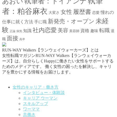
執筆
あおい
執筆者：トイアンナ
者：粕谷麻衣
女性
履歴書
憧れの
大変さ
恋愛
未経
新発売・オープン
仕事に就く方法
手に職
験
社内恋愛
美容
転職
資格
知識
趣味
退
美容師
正論
病気
面接
職
高卒
RUN-WAY Walkers【ランウェイウォーカーズ】とは
女性転職マガジンRUN-WAY Walkers【ランウェイウォーカ
ーズ】は、自分らしくHappyに働きたい女性をサポートする
ためのメディアです。
働く女性の困ったを解決し、キャリ
アを豊かにする情報をお届けします。
お問い合わせはこちらから
女性のキャリア・働き方
インタビュー・体験談
キャリア ウーマン
スキルアップ
ワーママ
共働き