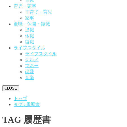
育休
育児・家事
子育て・育児
家事
退職・休職・復職
退職
休職
復職
ライフスタイル
ライフスタイル
グルメ
マネー
恋愛
音楽
CLOSE
トップ
タグ : 履歴書
TAG
履歴書