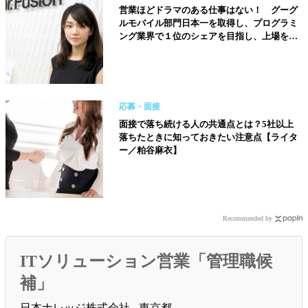
営業ほどドラマのある仕事はない！ グーグ
ルモバイル部門日本一を取得し、プログラミ
ング業界で１位のシェアを目指し、上場を果
たすことが目標です【株式会社ミスターフュ
ージョン取締役／山田菜々子さん】
応募・面接
面接で落ち続ける人の共通点とは？5社以上
落ちたときに知っておきたい注意点【ライタ
ー／粕谷麻衣】
Recommended by
ITソリューション営業「管理職候
補」
日本ナレッジ株式会社 - 東京都