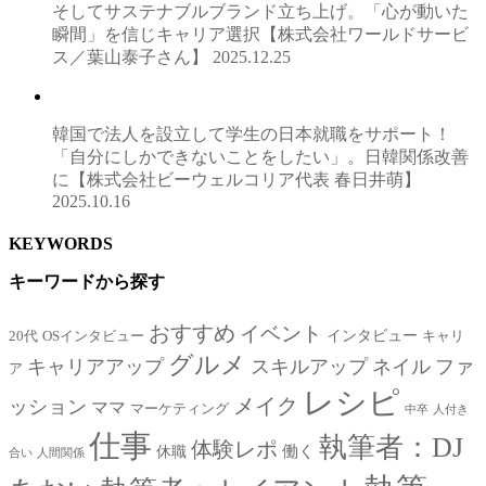
そしてサステナブルブランド立ち上げ。「心が動いた
瞬間」を信じキャリア選択【株式会社ワールドサービ
ス／葉山泰子さん】
2025.12.25
韓国で法人を設立して学生の日本就職をサポート！
「自分にしかできないことをしたい」。日韓関係改善
に【株式会社ビーウェルコリア代表 春日井萌】
2025.10.16
KEYWORDS
キーワードから探す
おすすめ
イベント
インタビュー
20代
OSインタビュー
キャリ
グルメ
キャリアアップ
スキルアップ
ネイル
ファ
ア
レシピ
メイク
ッション
ママ
マーケティング
中卒
人付き
仕事
執筆者：DJ
体験レポ
働く
休職
合い
人間関係