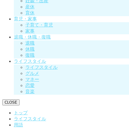
妊娠・出産
産休
育休
育児・家事
子育て・育児
家事
退職・休職・復職
退職
休職
復職
ライフスタイル
ライフスタイル
グルメ
マネー
恋愛
音楽
CLOSE
トップ
ライフスタイル
用語