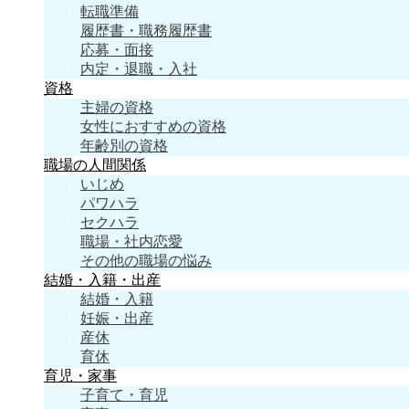
転職準備
履歴書・職務履歴書
応募・面接
内定・退職・入社
資格
主婦の資格
女性におすすめの資格
年齢別の資格
職場の人間関係
いじめ
パワハラ
セクハラ
職場・社内恋愛
その他の職場の悩み
結婚・入籍・出産
結婚・入籍
妊娠・出産
産休
育休
育児・家事
子育て・育児