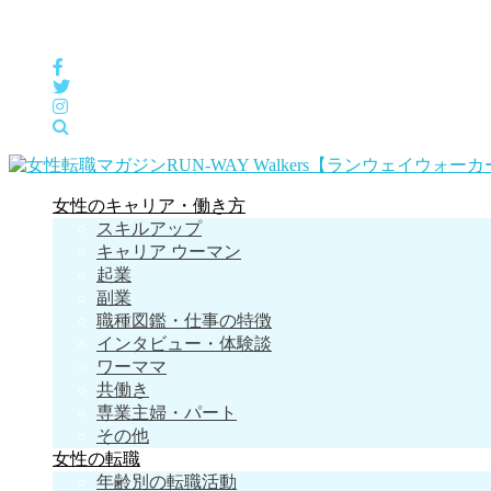
女性の「自分らしくHappyに働く」をサポートするメディア
女性のキャリア・働き方
スキルアップ
キャリア ウーマン
起業
副業
職種図鑑・仕事の特徴
インタビュー・体験談
ワーママ
共働き
専業主婦・パート
その他
女性の転職
年齢別の転職活動