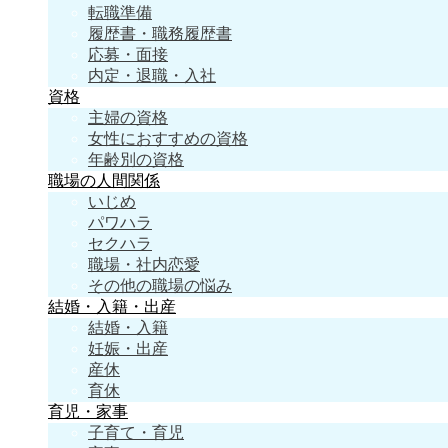
転職準備
履歴書・職務履歴書
応募・面接
内定・退職・入社
資格
主婦の資格
女性におすすめの資格
年齢別の資格
職場の人間関係
いじめ
パワハラ
セクハラ
職場・社内恋愛
その他の職場の悩み
結婚・入籍・出産
結婚・入籍
妊娠・出産
産休
育休
育児・家事
子育て・育児