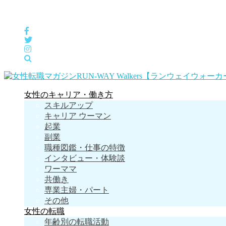
女性の「自分らしくHappyに働く」をサポートするメディア
女性のキャリア・働き方
スキルアップ
キャリア ウーマン
起業
副業
職種図鑑・仕事の特徴
インタビュー・体験談
ワーママ
共働き
専業主婦・パート
その他
女性の転職
年齢別の転職活動