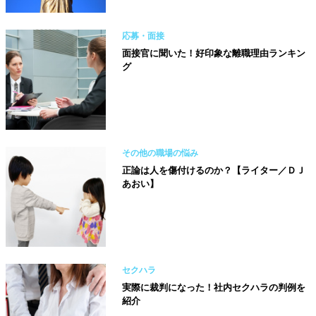
応募・面接
面接官に聞いた！好印象な離職理由ランキン
グ
その他の職場の悩み
正論は人を傷付けるのか？【ライター／ＤＪ
あおい】
セクハラ
実際に裁判になった！社内セクハラの判例を
紹介