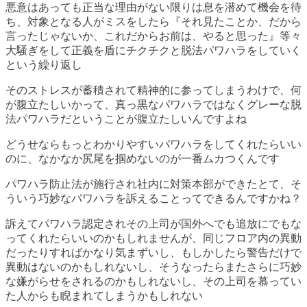
悪意はあっても正当な理由がない限りは息を潜めて機会を待
ち、対象となる人がミスをしたら『それ見たことか、だから
言ったじゃないか、これだからお前は、やると思った』等々
大騒ぎをして正義を盾にチクチクと脱法パワハラをしていく
という繰り返し
そのストレスが蓄積されて精神的に参ってしまうわけで、何
が腹立たしいかって、真っ黒なパワハラではなくグレーな脱
法パワハラだということが腹立たしいんですよね
どうせならもっとわかりやすいパワハラをしてくれたらいい
のに、なかなか尻尾を掴めないのが一番ムカつくんです
パワハラ防止法が施行され社内に対策本部ができたとて、そ
ういう巧妙なパワハラを訴えることってできるんですかね？
訴えてパワハラ認定されその上司が国外へでも追放にでもな
ってくれたらいいのかもしれませんが、同じフロア内の異動
だったりすればかなり気まずいし、もしかしたら警告だけで
異動はないのかもしれないし、そうなったらまたさらに巧妙
な嫌がらせをされるのかもしれないし、その上司を慕ってい
た人からも睨まれてしまうかもしれない