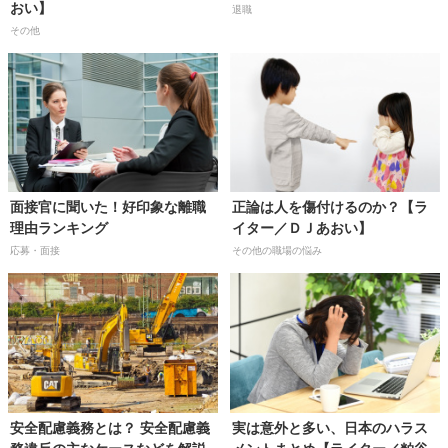
おい】
退職
その他
面接官に聞いた！好印象な離職
正論は人を傷付けるのか？【ラ
理由ランキング
イター／ＤＪあおい】
応募・面接
その他の職場の悩み
安全配慮義務とは？ 安全配慮義
実は意外と多い、日本のハラス