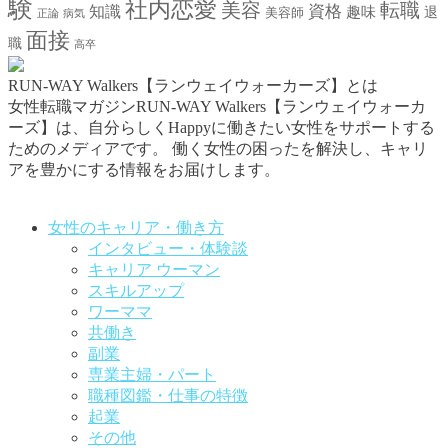
験
社内恋愛
美容
転職
資格
知識
趣味
退
美容師
正論
病気
面接
職
高卒
RUN-WAY Walkers【ランウェイウォーカーズ】とは
女性転職マガジンRUN-WAY Walkers【ランウェイウォーカ
ーズ】は、自分らしくHappyに働きたい女性をサポートする
ためのメディアです。
働く女性の困ったを解決し、キャリ
アを豊かにする情報をお届けします。
お問い合わせはこちらから
女性のキャリア・働き方
インタビュー・体験談
キャリア ウーマン
スキルアップ
ワーママ
共働き
副業
専業主婦・パート
職種図鑑・仕事の特徴
起業
その他