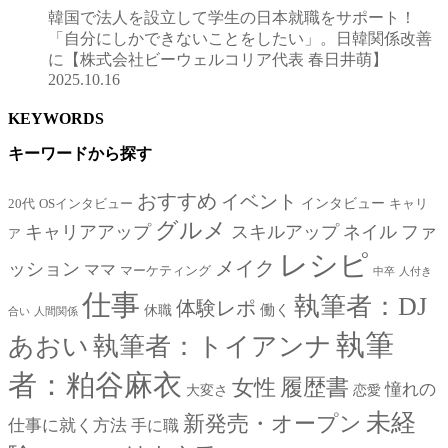
韓国で法人を設立して学生の日本就職をサポート！
「自分にしかできないことをしたい」。日韓関係改善
に【株式会社ビーウェルコリア代表 春日井萌】
2025.10.16
KEYWORDS
キーワードから探す
おすすめ
イベント
インタビュー
20代
OSインタビュー
キャリ
グルメ
キャリアアップ
スキルアップ
ネイル
ファ
ア
レシピ
メイク
ッション
ママ
マーケティング
中卒
人付き
仕事
執筆者：DJ
体験レポ
働く
休職
合い
人間関係
執筆
あおい
執筆者：トイアンナ
者：粕谷麻衣
女性
履歴書
憧れの
大変さ
恋愛
未経
新発売・オープン
仕事に就く方法
手に職