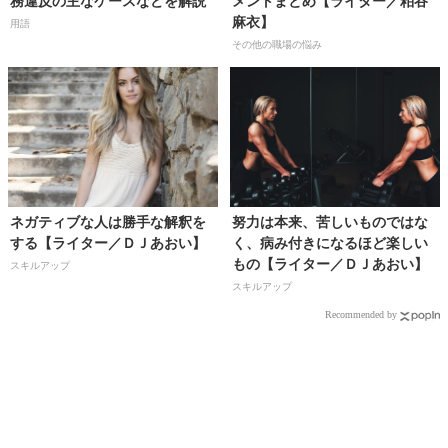
務違反の主なケースなどを解説
メントまとめ【ライター／粕谷
麻衣】
用語
その他の職場の悩み
ネガティブな人は勝手な解釈を
努力は本来、苦しいものではな
する【ライター／ＤＪあおい】
く、病み付きになるほど楽しい
もの【ライター／ＤＪあおい】
スキルアップ
スキルアップ
Recommended by