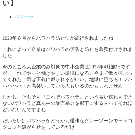
い】
パワハラ
2020年６月からパワハラ防止法が施行されましたね
これによって企業はパワハラの予防と防止を義務付けされま
した
今のところ大企業のみ対象で中小企業は2022年4月施行です
が、これでやっと働きやすい環境になる。今まで散々痛ぶっ
てくれた上司は正義に裁かれるがいい。地獄に堕ちろ！フハ
ハハハハ！と高笑いしている人もいるのかもしれません
しかし、そもそも『これぞパワハラ』という言い逃れもでき
ないパワハラど真ん中の暴言暴力を部下にする人ってそれほ
どいないんですよね
だいたいはパワハラかどうかも曖昧なグレーゾーンで日々コ
ツコツと嫌がらせをしているだけ