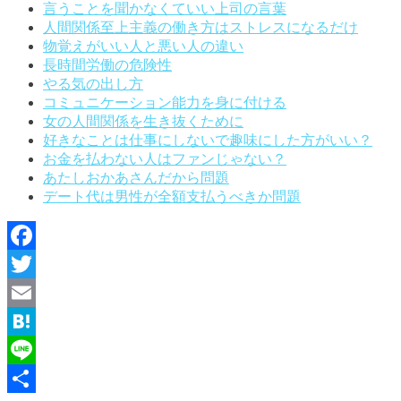
言うことを聞かなくていい上司の言葉
人間関係至上主義の働き方はストレスになるだけ
物覚えがいい人と悪い人の違い
長時間労働の危険性
やる気の出し方
コミュニケーション能力を身に付ける
女の人間関係を生き抜くために
好きなことは仕事にしないで趣味にした方がいい？
お金を払わない人はファンじゃない？
あたしおかあさんだから問題
デート代は男性が全額支払うべきか問題
Facebook
Twitter
Email
Hatena
Line