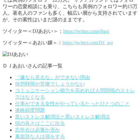
ワーの恋愛相談にも乗り、こちらも異例のフォロワー約15万
人。著名人のファンも多く、幅広い層から支持されています
が、その素性はいまだ謎のままです。
ツイッター＜DJあおい＞：
https://twitter.com/djaoi
ツイッター＜あおい嬢＞：
https://twitter.com/DJ_aoi
ＤＪあおいさんの記事一覧
『嫌なら見るな』ができない理由
休憩時間が苦痛でしょうがない
コミュニケーション能力を高めれば人間関係のストレ
スはなくなる
仕事ができる女性がやっているたったひとつのこと
連絡頻度問題
良いストレス解消法と悪いストレス解消法
頭の良さはここに出る
忘年会は必要か否か
真面目な人は損をする