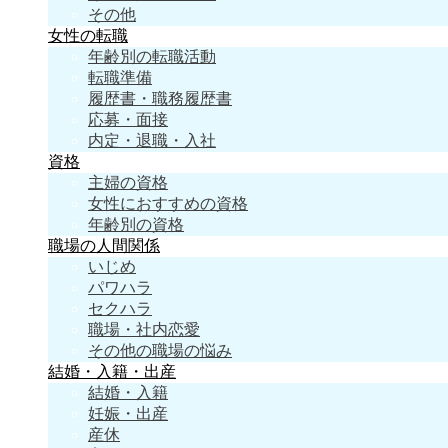
その他
女性の転職
年齢別の転職活動
転職準備
履歴書・職務履歴書
応募・面接
内定・退職・入社
資格
主婦の資格
女性におすすめの資格
年齢別の資格
職場の人間関係
いじめ
パワハラ
セクハラ
職場・社内恋愛
その他の職場の悩み
結婚・入籍・出産
結婚・入籍
妊娠・出産
産休