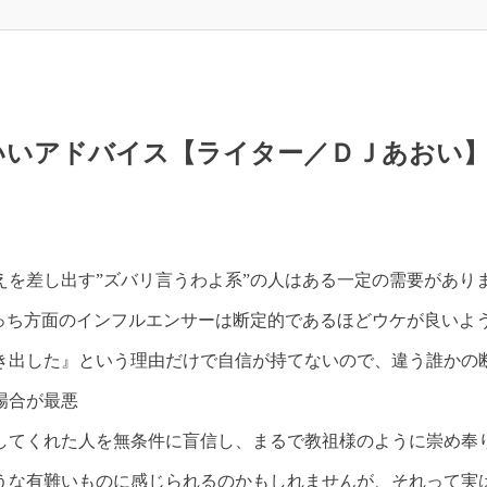
いいアドバイス【ライター／ＤＪあおい
を差し出す”ズバリ言うわよ系”の人はある一定の需要があり
っち方面のインフルエンサーは断定的であるほどウケが良いよ
き出した』という理由だけで自信が持てないので、違う誰かの
場合が最悪
してくれた人を無条件に盲信し、まるで教祖様のように崇め奉
うな有難いものに感じられるのかもしれませんが、それって実