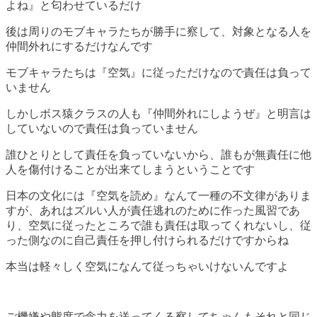
よね』と匂わせているだけ
後は周りのモブキャラたちが勝手に察して、対象となる人を
仲間外れにするだけなんです
モブキャラたちは『空気』に従っただけなので責任は負って
いません
しかしボス猿クラスの人も『仲間外れにしようぜ』と明言は
していないので責任は負っていません
誰ひとりとして責任を負っていないから、誰もが無責任に他
人を傷付けることが出来てしまうということです
日本の文化には『空気を読め』なんて一種の不文律がありま
すが、あれはズルい人が責任逃れのために作った風習であ
り、空気に従ったところで誰も責任は取ってくれないし、従
った側なのに自己責任を押し付けられるだけですからね
本当は軽々しく空気になんて従っちゃいけないんですよ
ご機嫌や態度で念力を送ってくる察してちゃんもそれと同じ