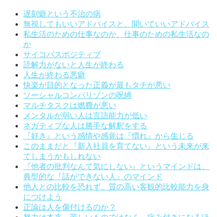
遅刻癖という不治の病
無視してもいいアドバイスと、聞いていいアドバイス
私生活のための仕事なのか、仕事のための私生活なの
か
サイコパスポジティブ
読解力がないと人生が終わる
人生が終わる悪癖
快楽が目的となった正義が最もタチが悪い
ソーシャルコンパリゾンの呪縛
マルチタスクは燃費が悪い
メンタルが弱い人は言語能力が低い
ネガティブな人は勝手な解釈をする
『好き』という感情や感覚は『慣れ』から生じる
このままだと『新入社員を育てない』という未来が来
てしまうかもしれない
『他者の批判なんて気にしない』というマインドは、
典型的な『話ができない人』のマインド
他人との比較を恐れず、質の高い客観的比較能力を身
につけよう
正論は人を傷付けるのか？