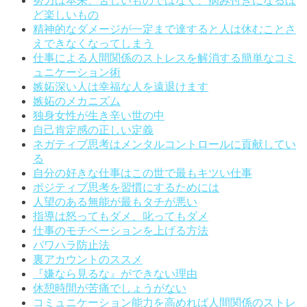
努力は本来、苦しいものではなく、病み付きになるほ
ど楽しいもの
精神的なダメージが一定まで達すると人は休むことさ
えできなくなってしまう
仕事による人間関係のストレスを解消する簡単なコミ
ュニケーション術
嫉妬深い人は幸福な人を遠退けます
嫉妬のメカニズム
独身女性が生き辛い世の中
自己肯定感の正しい定義
ネガティブ思考はメンタルコントロールに貢献してい
る
自分の好きな仕事はこの世で最もキツい仕事
ポジティブ思考を習慣にするためには
人望のある無能が最もタチが悪い
指導は怒ってもダメ、叱ってもダメ
仕事のモチベーションを上げる方法
パワハラ防止法
裏アカウントのススメ
『嫌なら見るな』ができない理由
休憩時間が苦痛でしょうがない
コミュニケーション能力を高めれば人間関係のストレ