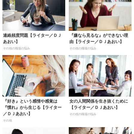
連絡頻度問題【ライター／ＤＪ
『嫌なら見るな』ができない理
あおい】
由【ライター／ＤＪあおい】
その他の職場の悩み
その他の職場の悩み
『好き』という感情や感覚は
女の人間関係を生き抜くために
『慣れ』から生じる【ライター
【ライター／ＤＪあおい】
／ＤＪあおい】
その他の職場の悩み
その他