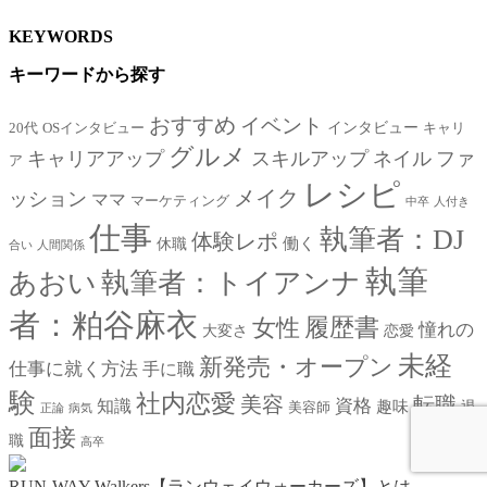
KEYWORDS
キーワードから探す
おすすめ
イベント
インタビュー
20代
OSインタビュー
キャリ
グルメ
キャリアアップ
スキルアップ
ネイル
ファ
ア
レシピ
メイク
ッション
ママ
マーケティング
中卒
人付き
仕事
執筆者：DJ
体験レポ
働く
休職
合い
人間関係
執筆
あおい
執筆者：トイアンナ
者：粕谷麻衣
女性
履歴書
憧れの
大変さ
恋愛
未経
新発売・オープン
仕事に就く方法
手に職
験
社内恋愛
美容
転職
資格
知識
趣味
退
美容師
正論
病気
面接
職
高卒
RUN-WAY Walkers【ランウェイウォーカーズ】とは