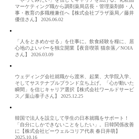
マーケティング職から調剤薬局店長・管理薬剤師・人
事・教育の多職種兼任へ【株式会社プラザ薬局／藤井
優佳さん】
2026.06.02
「人をときめかせる」を仕事に。飲食経験を糧に、居
心地のよいバーを独立開業【夜音喫茶 猫奈落／NOIA
さん】
2026.03.09
ウェディング会社就職から渡米、起業、大学院入学、
そしてサステナブルブランド立ち上げ。「心が動いた
瞬間」を信じキャリア選択【株式会社ワールドサービ
ス／葉山泰子さん】
2025.12.25
韓国で法人を設立して学生の日本就職をサポート！
「自分にしかできないことをしたい」。日韓関係改善
に【株式会社ビーウェルコリア代表 春日井萌】
2025.10.16