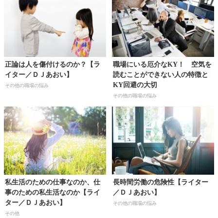
正論は人を傷付けるのか？【ラ
職場にいる厄介なKY！ 空気を
イター／ＤＪあおい】
読むことができない人の特徴と
KY回避の大切
その他の職場の悩み
その他の職場の悩み
私生活のための仕事なのか、仕
長時間労働の危険性【ライター
事のための私生活なのか【ライ
／ＤＪあおい】
ター／ＤＪあおい】
その他の職場の悩み
その他