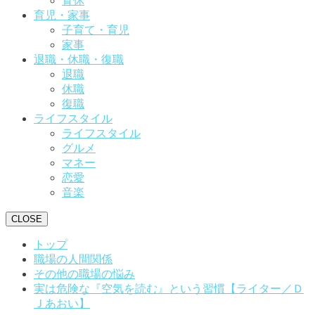
育休
育児・家事
子育て・育児
家事
退職・休職・復職
退職
休職
復職
ライフスタイル
ライフスタイル
グルメ
マネー
恋愛
音楽
CLOSE
トップ
職場の人間関係
その他の職場の悩み
実は危険な『空気を読む』という習慣【ライター／Ｄ
Ｊあおい】