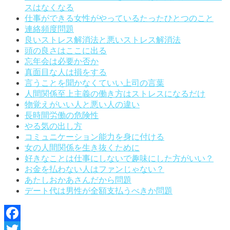
スはなくなる
仕事ができる女性がやっているたったひとつのこと
連絡頻度問題
良いストレス解消法と悪いストレス解消法
頭の良さはここに出る
忘年会は必要か否か
真面目な人は損をする
言うことを聞かなくていい上司の言葉
人間関係至上主義の働き方はストレスになるだけ
物覚えがいい人と悪い人の違い
長時間労働の危険性
やる気の出し方
コミュニケーション能力を身に付ける
女の人間関係を生き抜くために
好きなことは仕事にしないで趣味にした方がいい？
お金を払わない人はファンじゃない？
あたしおかあさんだから問題
デート代は男性が全額支払うべきか問題
Facebook